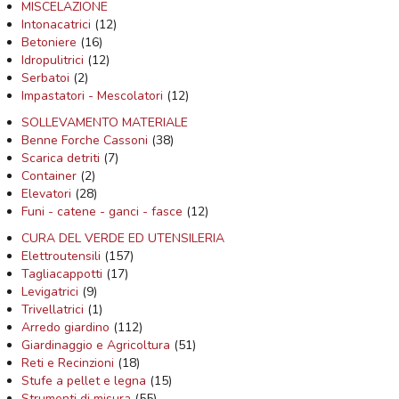
MISCELAZIONE
Intonacatrici
(12)
Betoniere
(16)
Idropulitrici
(12)
Serbatoi
(2)
Impastatori - Mescolatori
(12)
SOLLEVAMENTO MATERIALE
Benne Forche Cassoni
(38)
Scarica detriti
(7)
Container
(2)
Elevatori
(28)
Funi - catene - ganci - fasce
(12)
CURA DEL VERDE ED UTENSILERIA
Elettroutensili
(157)
Tagliacappotti
(17)
Levigatrici
(9)
Trivellatrici
(1)
Arredo giardino
(112)
Giardinaggio e Agricoltura
(51)
Reti e Recinzioni
(18)
Stufe a pellet e legna
(15)
Strumenti di misura
(55)