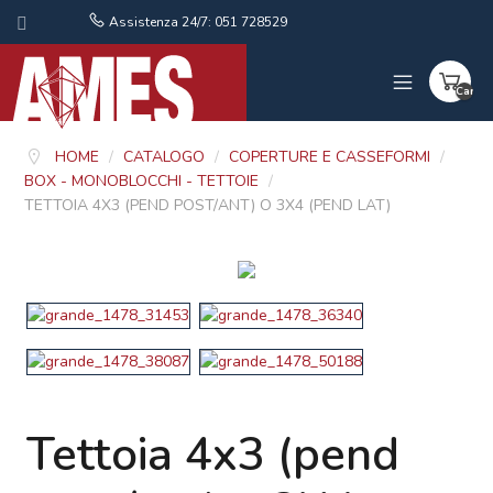
Assistenza 24/7: 051 728529
Carrel
vuoto
HOME
/
CATALOGO
/
COPERTURE E CASSEFORMI
/
BOX - MONOBLOCCHI - TETTOIE
/
TETTOIA 4X3 (PEND POST/ANT) O 3X4 (PEND LAT)
Tettoia 4x3 (pend