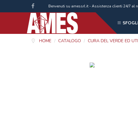
Benvenuti su amessrl.it - Assistenza clienti 24/7 
SFOGLI
HOME
/
CATALOGO
/
CURA DEL VERDE ED UT