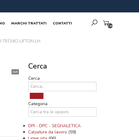
AMO
MARCHI TRATTATI
CONTATTI
Carrello
vuoto
 TECNICI LIFTON LH
Cerca
Cerca
N
Categoria
DPI - DPC - SEGNALETICA
Calzature da lavoro
(59)
Linee vita
(66)