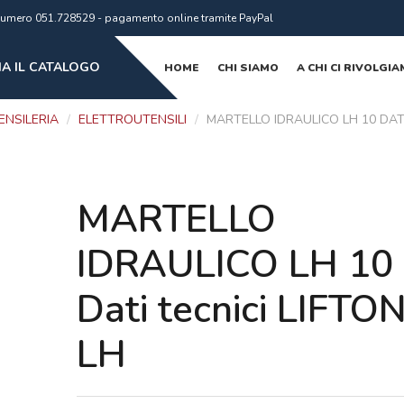
al numero 051.728529 - pagamento online tramite PayPal
A IL CATALOGO
HOME
CHI SIAMO
A CHI CI RIVOLGI
ENSILERIA
/
ELETTROUTENSILI
/
MARTELLO IDRAULICO LH 10 DATI
MARTELLO
IDRAULICO LH 10
Dati tecnici LIFTO
LH