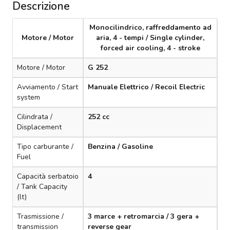
Descrizione
Monocilindrico, raffreddamento ad
Motore / Motor
aria, 4 - tempi / Single cylinder,
forced air cooling, 4 - stroke
Motore / Motor
G 252
Avviamento / Start
Manuale Elettrico / Recoil Electric
system
Cilindrata /
252 cc
Displacement
Tipo carburante /
Benzina / Gasoline
Fuel
Capacità serbatoio
4
/ Tank Capacity
(lt)
Trasmissione /
3 marce + retromarcia / 3 gera +
transmission
reverse gear