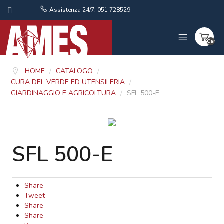
Assistenza 24/7: 051 728529
Carrel
vuoto
HOME
/
CATALOGO
/
CURA DEL VERDE ED UTENSILERIA
/
GIARDINAGGIO E AGRICOLTURA
/
SFL 500-E
SFL 500-E
Share
Tweet
Share
Share