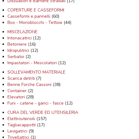
Dissuasori e Barriere Stradali
(17)
COPERTURE E CASSEFORMI
Casseformi e pannelli
(60)
Box - Monoblocchi - Tettoie
(44)
MISCELAZIONE
Intonacatrici
(12)
Betoniere
(16)
Idropulitrici
(12)
Serbatoi
(2)
Impastatori - Mescolatori
(12)
SOLLEVAMENTO MATERIALE
Scarica detriti
(7)
Benne Forche Cassoni
(38)
Container
(2)
Elevatori
(28)
Funi - catene - ganci - fasce
(12)
CURA DEL VERDE ED UTENSILERIA
Elettroutensili
(157)
Tagliacappotti
(17)
Levigatrici
(9)
Trivellatrici
(1)