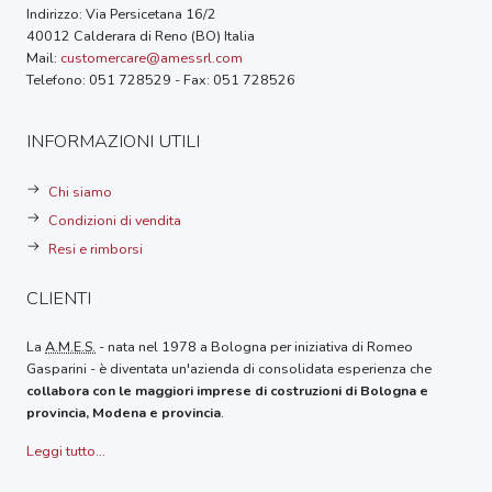
Indirizzo: Via Persicetana 16/2
40012 Calderara di Reno (BO) Italia
Mail:
customercare@amessrl.com
Telefono: 051 728529 - Fax: 051 728526
INFORMAZIONI UTILI
Chi siamo
Condizioni di vendita
Resi e rimborsi
CLIENTI
La
A.M.E.S.
- nata nel 1978 a Bologna per iniziativa di Romeo
Gasparini - è diventata un'azienda di consolidata esperienza che
collabora con le maggiori imprese di costruzioni di Bologna e
provincia, Modena e provincia
.
Leggi tutto...