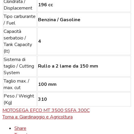
Cilindrata /
196 cc
Displacement
Tipo carburante
Benzina / Gasoline
/ Fuel
Capacità
serbatoio /
4
Tank Capacity
(lt)
Sistema di
taglio / Cutting
Rullo a 2 lame da 150 mm
System
Taglio max. /
100 mm
max. cut
Peso / Weight
310
(Kg)
MOTOSEGA EFCO MT 3500 S
SFA 300C
Torna a: Giardinaggio e Agricoltura
Share