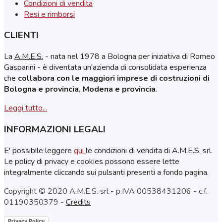
Condizioni di vendita
Resi e rimborsi
CLIENTI
La
A.M.E.S.
- nata nel 1978 a Bologna per iniziativa di Romeo
Gasparini - è diventata un'azienda di consolidata esperienza
che
collabora con le maggiori imprese di costruzioni di
Bologna e provincia, Modena e provincia
.
Leggi tutto...
INFORMAZIONI LEGALI
E' possibile leggere
qui
le condizioni di vendita di A.M.E.S. srl.
Le policy di privacy e cookies possono essere lette
integralmente cliccando sui pulsanti presenti a fondo pagina.
Copyright © 2020 A.M.E.S. srl - p.IVA 00538431206 - c.f.
01190350379 -
Credits
Privacy Policy