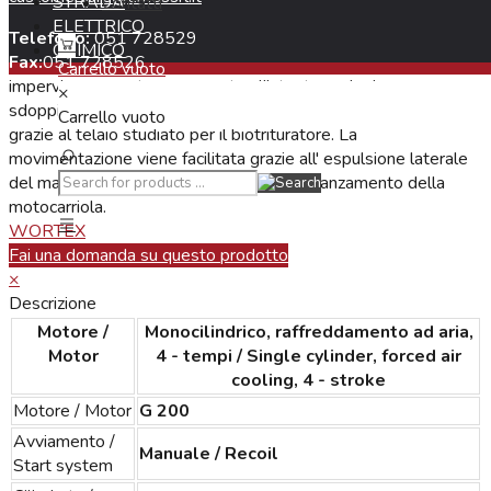
STRADA
Contatti
e il Biotrituratore D210/100L offrendo la possibilità di ridurre
ELETTRICO
Telefono:
grandi volumi in breve tempo fino a un D. di 100 mm,
051 728529
CHIMICO
Fax:
muovendosi agevolmente anche su superfici dissestate,
051 728526
Carrello vuoto
impervie e anguste, e consente all'utente anche lo
×
sdoppiamento della macchina e l'utilizzo di solo una di queste
Carrello vuoto
grazie al telaio studiato per il biotrituratore. La
movimentazione viene facilitata grazie all' espulsione laterale
del materiale tritato che non ostacola l'avanzamento della
motocarriola.
WORTEX
Fai una domanda su questo prodotto
×
Descrizione
Motore /
Monocilindrico, raffreddamento ad aria,
Motor
4 - tempi / Single cylinder, forced air
cooling, 4 - stroke
Motore / Motor
G 200
Avviamento /
Manuale / Recoil
Start system