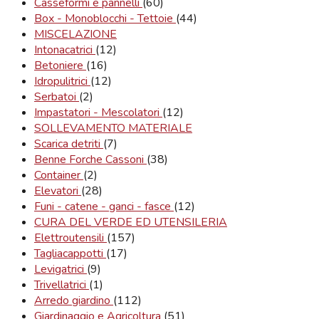
Casseformi e pannelli
(60)
Box - Monoblocchi - Tettoie
(44)
MISCELAZIONE
Intonacatrici
(12)
Betoniere
(16)
Idropulitrici
(12)
Serbatoi
(2)
Impastatori - Mescolatori
(12)
SOLLEVAMENTO MATERIALE
Scarica detriti
(7)
Benne Forche Cassoni
(38)
Container
(2)
Elevatori
(28)
Funi - catene - ganci - fasce
(12)
CURA DEL VERDE ED UTENSILERIA
Elettroutensili
(157)
Tagliacappotti
(17)
Levigatrici
(9)
Trivellatrici
(1)
Arredo giardino
(112)
Giardinaggio e Agricoltura
(51)