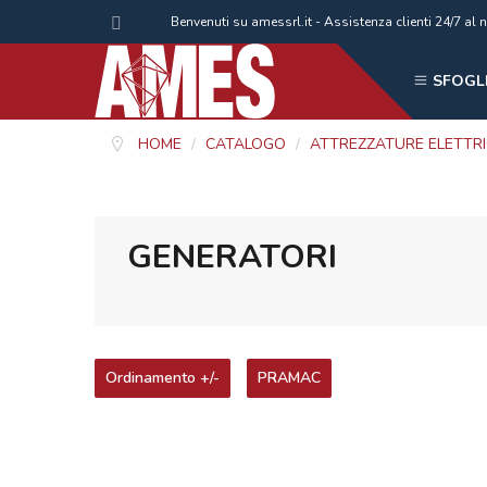
Benvenuti su amessrl.it - Assistenza clienti 24/7 
SFOGLI
HOME
/
CATALOGO
/
ATTREZZATURE ELETTR
GENERATORI
Ordinamento +/-
PRAMAC