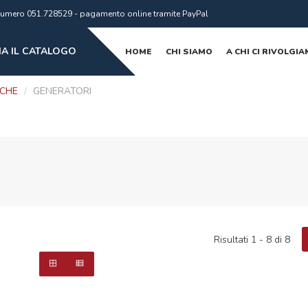
al numero 051.728529 - pagamento online tramite PayPal
A IL CATALOGO
HOME
CHI SIAMO
A CHI CI RIVOLGI
ICHE
/
GENERATORI
Risultati 1 - 8 di 8