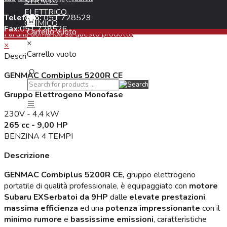
STRADA
Contatti
Pin
ELETTRICO
Telefono:
051 728529
GENMAC
CHIMICO
Fax:
051 728526
Carrello vuoto
Fai una domanda su questo prodotto
×
×
Carrello vuoto
Descrizione
GENMAC Combiplus 5200R CE
Gruppo Elettrogeno Monofase
230V - 4,4 kW
265 cc - 9,00 HP
BENZINA 4 TEMPI
Descrizione
GENMAC Combiplus 5200R CE,
gruppo elettrogeno
portatile di qualità professionale, è equipaggiato con
motore
Subaru EXSerbatoi da 9HP
dalle
elevate prestazioni
,
massima efficienza
ed una
potenza impressionante
con il
minimo rumore
e
bassissime emissioni
, caratteristiche