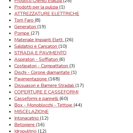
Prodotti Chimici Edilizia
(28)
Prodotti per la pulizia
(1)
ATTREZZATURE ELETTRICHE
Torri Faro
(8)
Generatori
(19)
Pompe
(27)
Materiale Impianti Elett.
(26)
Saldatrici e Caricatori
(10)
STRADA E PAVIMENTO
Aspiratori - Soffiatori
(6)
Costipatori - Compattatori
(3)
Dischi - Corone diamantate
(1)
Pavimentazione
(168)
Dissuasori e Barriere Stradali
(17)
COPERTURE E CASSEFORMI
Casseformi e pannelli
(60)
Box - Monoblocchi - Tettoie
(44)
MISCELAZIONE
Intonacatrici
(12)
Betoniere
(16)
Idropulitrici
(12)