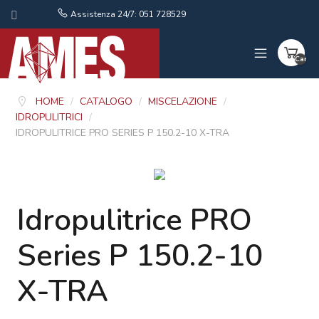
Assistenza 24/7: 051 728529
Carrel
vuoto
HOME
/
CATALOGO
/
MISCELAZIONE
/
IDROPULITRICI
/
IDROPULITRICE PRO SERIES P 150.2-10 X-TRA
Idropulitrice PRO
Series P 150.2-10
X-TRA