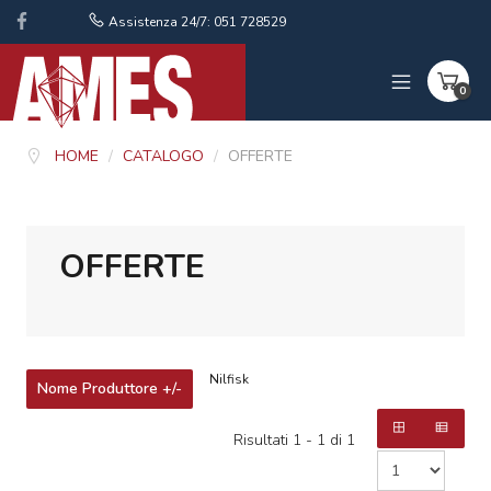
Assistenza 24/7: 051 728529
0
HOME
/
CATALOGO
/
OFFERTE
OFFERTE
Nilfisk
Nome Produttore +/-
Risultati 1 - 1 di 1